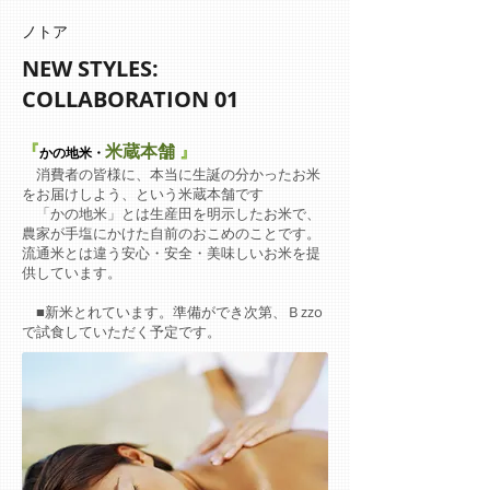
​ノトア
NEW STYLES:
COLLABORATION
01
『
米蔵本舗
』
かの地米・
消費者の皆様に、本当に生誕の分かったお米
をお届けしよう、という米蔵本舗です
「かの地米」とは生産田を明示したお米で、
農家が手塩にかけた自前のおこめのことです。
流通米とは違う安心・安全・美味しいお米を提
供しています。
​ ■新米とれています。準備ができ次第、Ｂzzo
で試食していただく予定です。