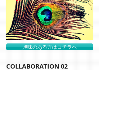
興味のある方はコチラへ
COLLABORATION
02
Harmit/ CLab
(ハーミット・クラブ）
「いつか自分のお店を持ちたい。」「オーナー
になりあたい。」そうお考えの人もおありかと
思います。ハーミットクラブでの貸しスペース
を利用すれば、元金、資金￥０で自分のお店を
開店できます。運転資金も必要なく、名前も自
分で決めることもできて自由に営業できます。