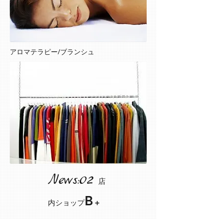
​アロマテラピー/ブランシュ
News:02​
店
B
＋
内ショップ